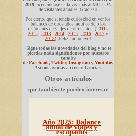
2019
, acercándose cada vez más al MILLÓN
de visitantes anuales. Gracias!!
Por cierto, que si tenéis curiosidad en ver los
balances de otros años, aquí os dejo los
resúmenes de viajes de otros años. (
2011
–
2012
–
2013
–
2014
–
2015
–
2016
–
2017
y
2018
) ¡Feliz año nuevo!
-Sigue todas las novedades del blog y no te
pierdas nada siguiéndonos por nuestros
canales
de
Facebook
,
Twitter
,
Instagram
y
Youtube
.
Así nos ayudas a crecer. Gracias.
Otros artículos
que también te pueden interesar
Año 2025: Balance
anual de viajes y
escapadas