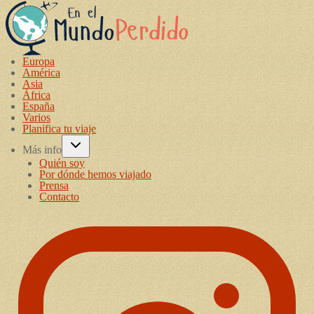
Europa
América
Asia
África
España
Varios
Planifica tu viaje
Más info
Quién soy
Por dónde hemos viajado
Prensa
Contacto