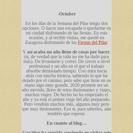
-Octubre
En los días de la Semana del Pilar tengo dos
opciones. O hacer una escapada o quedarme en
mi ciudad disfrutando de las fiestas. En esta
ocasión, y al recibir visitas, me quedé en
Zaragoza disfrutando de las
Fiestas del Pilar
.
Y
así acaba un año lleno de cosas por hacer
.
(si, de verdad que la vida no me ha dado para
más). De levantarse y correr. De crecer a nivel
profesional y un año en el que el trabajo
absorbe demasiado tiempo. Uno mira hacia
atrás con mucha tristeza, sabiendo lo que ha
dejado por el camino, pero sabe que tiene en su
mano algo muy grande. 2020 promete ser un
año movido, lleno de retos ilusionantes y viajes,
muchos viajes. De hecho no ha empezado el
año y ya está el primer viaje del año preparado.
Pero vendrán muchos más, algunos muy pero
que muy ilusionantes. Eso si, para saberlos, aún
tendréis que esperar.
En cuanto al blog…
Est
e blog ha seguido creciendo en visitas este