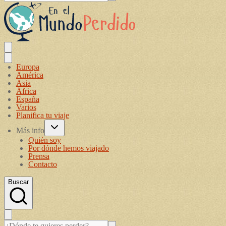
Europa
América
Asia
África
España
Varios
Planifica tu viaje
Más info
Quién soy
Por dónde hemos viajado
Prensa
Contacto
Buscar