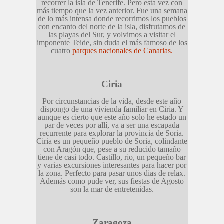
recorrer la isla de Tenerife. Pero esta vez con
más tiempo que la vez anterior. Fue una semana
de lo más intensa donde recorrimos los pueblos
con en
c
anto del norte de la isla, disfrutamos de
las playas del Sur, y volvimos a visitar el
imponente Teide, sin duda el más famoso de los
cuatro
parques nacionales de Canarias.
Ciria
Por circunstancias de la vida, desde este año
dispongo de una vivienda familiar en Ciria. Y
aunque es cierto que este año solo he estado un
par de veces por allí, va a ser una escapada
recurrente para explorar la provin
c
ia de Soria.
Ciria es un pequeño pueblo de Soria, colindante
con Aragón que, pese a su reducido tamaño
tiene de casi todo. Castillo, rio, un pequeño bar
y varias excursiones interesantes para ha
c
er por
la zona. Perfecto para pasar unos dias de relax.
Además como pude ver, sus fiestas de Agosto
son la mar de entretenidas.
Zaragoza