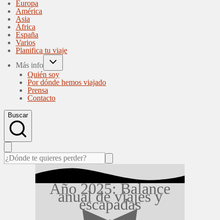
Europa
América
Asia
África
España
Varios
Planifica tu viaje
Más info
Quién soy
Por dónde hemos viajado
Prensa
Contacto
Buscar
Año 2025: Balance
anual de viajes y
escapadas