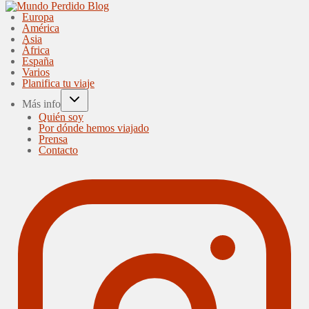
Europa
América
Asia
África
España
Varios
Planifica tu viaje
Más info
Quién soy
Por dónde hemos viajado
Prensa
Contacto