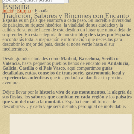
España
Inicio
·
Europa
·
España
Tradición, Sabores y Rincones con Encanto
España
es un país que enamora a cada paso. Su increíble diversidad
de paisajes, su riqueza histórica, la vitalidad de sus ciudades y la
calidez de su gente hacen de este destino un lugar que nunca deja de
sorprender. En esta categoría de nuestro
blog de viajes por España
,
encontrarás toda la inspiración e información que necesitas para
descubrir lo mejor del país, desde el norte verde hasta el sur
mediterráneo.
Desde grandes ciudades como
Madrid, Barcelona, Sevilla o
Valencia
, hasta pequeños pueblos llenos de encanto en
Andalucía,
Galicia, Castilla o el País Vasco
, aquí compartimos
guías
detalladas, rutas, consejos de transporte, gastronomía local y
experiencias auténticas
que te ayudarán a planificar tu próxima
aventura.
Déjate llevar por la
historia viva de sus monumentos
, la
alegría de
sus fiestas
, los
sabores que cambian en cada región
y los
paisajes
que van del mar a la montaña
. España tiene mil formas de
descubrirse… y cada viaje será distinto, pero igual de inolvidable.