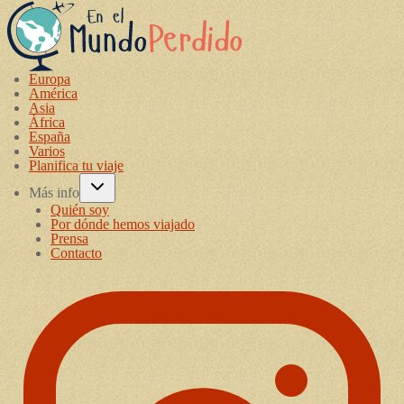
Europa
América
Asia
África
España
Varios
Planifica tu viaje
Más info
Quién soy
Por dónde hemos viajado
Prensa
Contacto