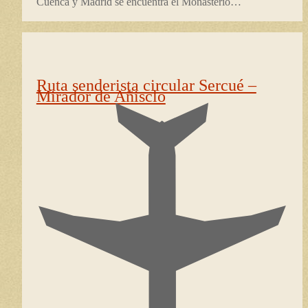
Cuenca y Madrid se encuentra el Monasterio…
Ruta senderista circular Sercué –
Mirador de Añisclo