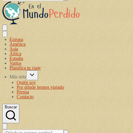
Europa
América
Asia
África
España
Varios
Planifica tu viaje
Más info
Quién soy
Por dónde hemos viajado
Prensa
Contacto
Buscar