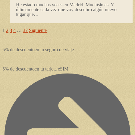
He estado muchas veces en Madrid. Muchísimas. Y
últimamente cada vez que voy descubro algún nuevo
lugar que…
Posts
1
2
3
4
…
37
Siguiente
navigation
5% de descuento
en tu seguro de viaje
5% de descuento
en tu tarjeta eSIM