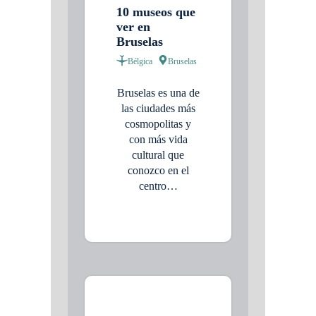
10 museos que
ver en
Bruselas
Bélgica
Bruselas
Bruselas es una de
las ciudades más
cosmopolitas y
con más vida
cultural que
conozco en el
centro…