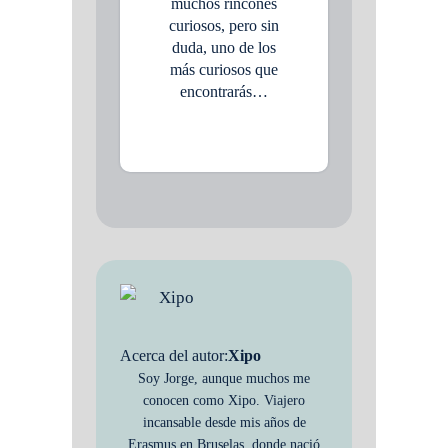
muchos rincones
curiosos, pero sin
duda, uno de los
más curiosos que
encontrarás…
Acerca del autor:
Xipo
Soy Jorge, aunque muchos me
conocen como Xipo. Viajero
incansable desde mis años de
Erasmus en Bruselas, donde nació