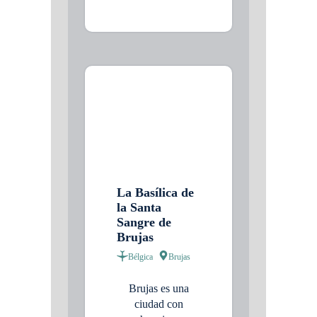
La Basílica de
la Santa
Sangre de
Brujas
Bélgica
Brujas
Brujas es una
ciudad con