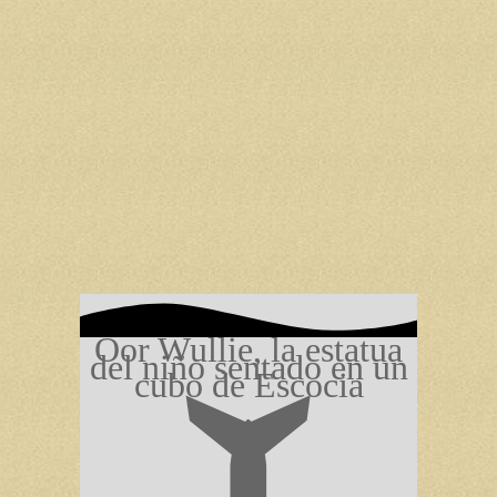
Oor Wullie, la estatua
del niño sentado en un
cubo de Escocia