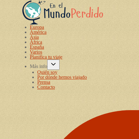
Europa
América
Asia
África
España
Varios
Planifica tu viaje
Más info
Quién soy
Por dónde hemos viajado
Prensa
Contacto