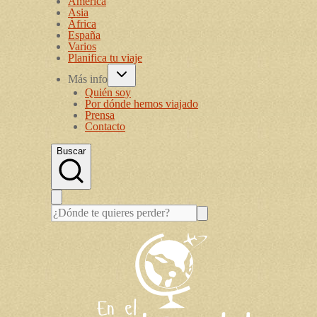
América
Asia
África
España
Varios
Planifica tu viaje
Más info
Quién soy
Por dónde hemos viajado
Prensa
Contacto
Buscar