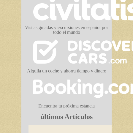
Visitas guiadas y excursiones en español por
todo el mundo
Alquila un coche y ahorra tiempo y dinero
Encuentra tu próxima estancia
últimos Artículos