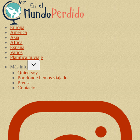
Europa
América
Asia
África
España
Varios
Planifica tu viaje
Más info
Quién soy
Por dónde hemos viajado
Prensa
Contacto