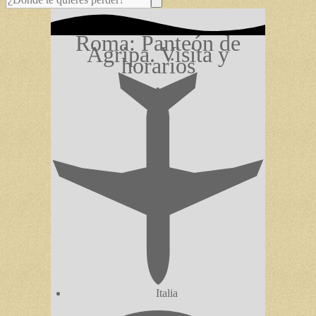
Roma: Panteón de
Agripa. Visita y
horarios
Italia