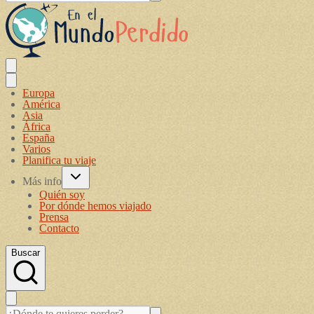
Europa
América
Asia
África
España
Varios
Planifica tu viaje
Más info
Quién soy
Por dónde hemos viajado
Prensa
Contacto
Buscar