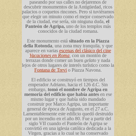
paseando por sus calles no dejaremos de
descubrir monumentos de la Antigüedad, ricos
palacios o coquetos rincones. Pero si tuviéramos
que elegir un minuto como el mejor conservado
de la ciudad, ese sería, sin ninguna duda,
el
Panteón de Agripa,
uno de los templos más
conocidos de la ciudad romana.
Este monumento está
situado en la Piazza
della Rotonda
, una zona muy tranquila, y que
aparece en varias
escenas del clásico del cine
Vacaciones en Roma
,
con un montón de
terrazas donde comer un buen
gelato
y nada
lejos de otros lugares de interés turístico como la
Fontana de Trevi
o Piazza Navona.
El edificio se construyó en tiempos del
emperador Adriano, hacia el 126 d.C. Sin
embargo,
tomó el nombre de Agripa en
memoria del edificio que había antes
en ese
mismo lugar y que había sido mandado
construir por Marco Agripa, un importante
general de época de Augusto, en el 27 a.C.
Lamentablemente este edificio quedó destruido
por un incendio en el año 80. Fue a
partir del
siglo VII cuando el Panteón de Agripa se
convirtió en una iglesia católica dedicada a la
Virgen, gracias a lo cual se ha conservado