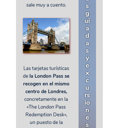
s
sale muy a cuento.
g
ui
a
d
a
s
y
e
Las tarjetas turísticas
x
de
la London Pass se
c
recogen en el mismo
u
centro de Londres,
rs
concretamente en la
io
«The London Pass
n
Redemption Desk»,
e
un puesto de la
s