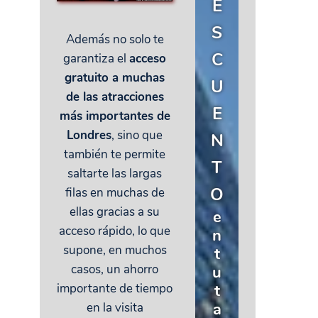
E
S
Además no solo te
C
garantiza el
acceso
gratuito a muchas
U
de las atracciones
E
más importantes de
Londres
, sino que
N
también te permite
T
saltarte las largas
O
filas en muchas de
ellas gracias a su
e
acceso rápido, lo que
n
supone, en muchos
t
casos, un ahorro
u
t
importante de tiempo
a
en la visita