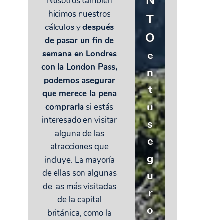
N
Nosotros también
hicimos nuestros
T
cálculos y
después
O
de pasar un fin de
e
semana en Londres
con la London Pass,
n
podemos asegurar
t
que merece la pena
u
comprarla
si estás
interesado en visitar
s
alguna de las
e
atracciones que
g
incluye. La mayoría
de ellas son algunas
u
de las más visitadas
r
de la capital
o
británica, como la