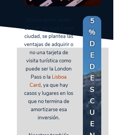
5
Mucha gente, antes
de salir de viaje a una
%
ciudad, se plantea las
D
ventajas de adquirir o
no una tarjeta de
E
visita turística como
D
puede ser la London
E
Pass o la
Lisboa
Card
, ya que hay
S
casos y lugares en los
C
que no termina de
amortizarse esa
U
inversión.
E