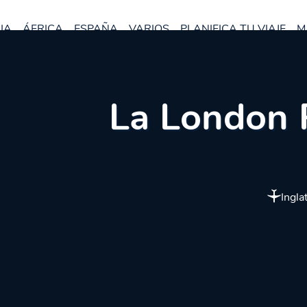
IA
ÁFRICA
ESPAÑA
VARIOS
PLANIFICA TU VIAJE
M
La London P
Ingla