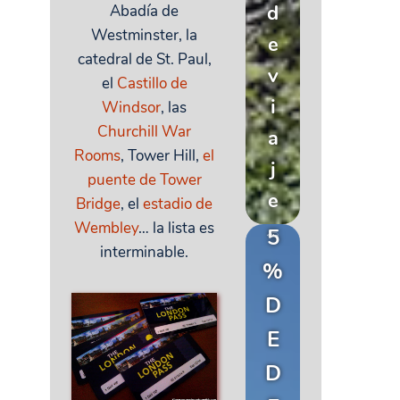
d
Abadía de
Westminster, la
e
catedral de St. Paul,
v
el
Castillo de
i
Windsor
, las
Churchill War
a
Rooms
, Tower Hill,
el
j
puente de Tower
e
Bridge
, el
estadio de
Wembley
… la lista es
5
interminable.
%
D
E
D