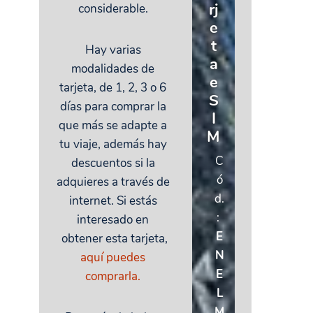
rj
considerable.
e
t
Hay varias
a
modalidades de
e
tarjeta, de 1, 2, 3 o 6
S
días para comprar la
I
que más se adapte a
M
tu viaje, además hay
C
descuentos si la
ó
adquieres a través de
d.
internet. Si estás
:
interesado en
E
obtener esta tarjeta,
N
aquí puedes
E
comprarla.
L
M