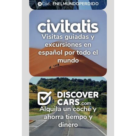
Cód.:
ENELMUNDOPERDIDO
Visitas guiadas y
excursiones en
español por todo el
mundo
Alquila un coche y
ahorra tiempo y
dinero