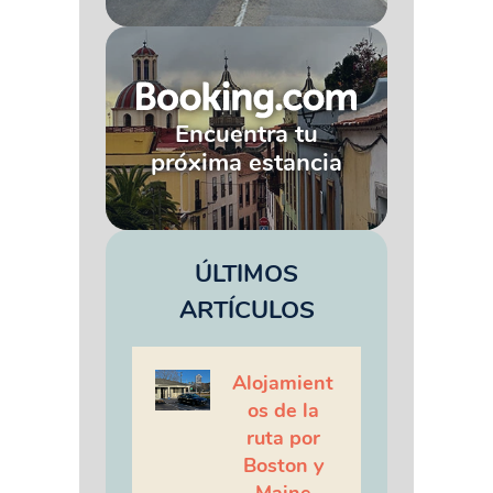
Encuentra tu
próxima estancia
ÚLTIMOS
ARTÍCULOS
Alojamient
os de la
ruta por
Boston y
Maine