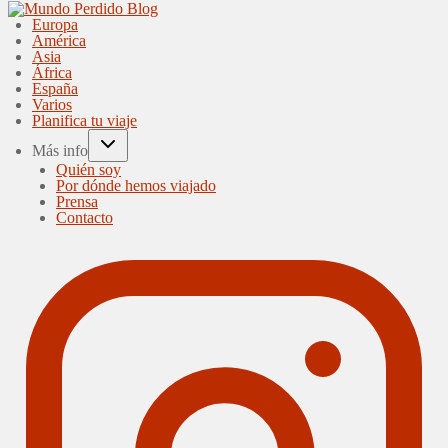
Europa
América
Asia
África
España
Varios
Planifica tu viaje
Más info
Quién soy
Por dónde hemos viajado
Prensa
Contacto