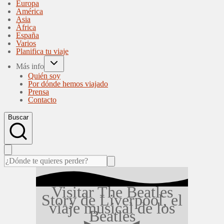
Europa
América
Asia
África
España
Varios
Planifica tu viaje
Más info
Quién soy
Por dónde hemos viajado
Prensa
Contacto
Buscar
Visitar The Beatles
Story de Liverpool, el
viaje musical de los
Beatles