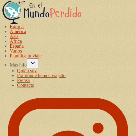
Europa
América
Asia
África
España
Varios
Planifica tu viaje
Más info
Quién soy
Por dónde hemos viajado
Prensa
Contacto