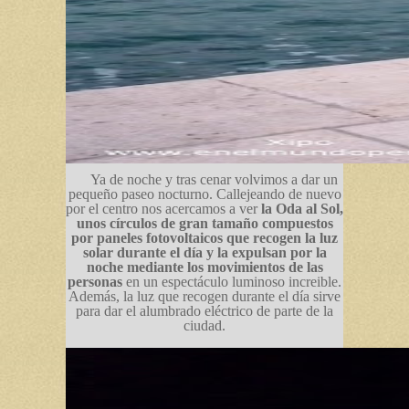
Ya de noche y tras cenar volvimos a dar un
pequeño paseo nocturno. Callejeando de nuevo
por el centro nos acercamos a ver
la Oda al Sol,
unos círculos de gran tamaño compuestos
por paneles fotovoltaicos que recogen la luz
solar durante el día y la expulsan por la
noche mediante los movimientos de las
personas
en un espectáculo luminoso increible.
Además, la luz que recogen durante el día sirve
para dar el alumbrado eléctrico de parte de la
ciudad.