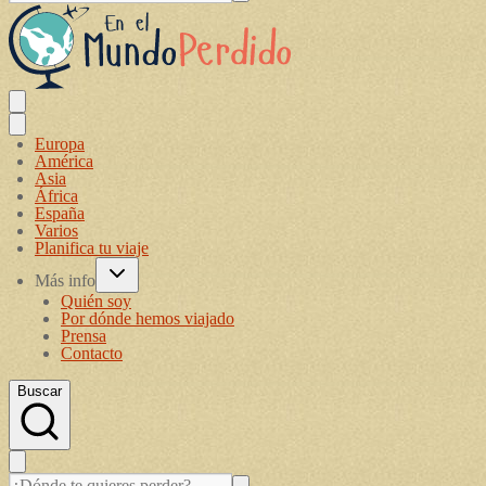
Europa
América
Asia
África
España
Varios
Planifica tu viaje
Más info
Quién soy
Por dónde hemos viajado
Prensa
Contacto
Buscar