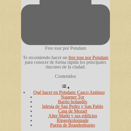
Free tour por Potsdam
Te recomiendo hacer un
free tour por Potsdam
para conocer de forma rápida los principales
rincones de la ciudad.
Contenidos
Qué hacer en Potsdam: Casco Antiguo
Nauener Tor
Barrio holandés
Iglesia de San Pedro y San Pablo
Casa de Mozart
Alter Markt y sus edificios
Ringerkolonnade
Puerta de Brandenburgo