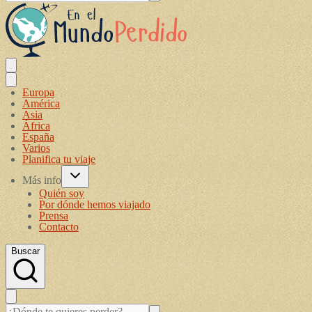
Europa
América
Asia
África
España
Varios
Planifica tu viaje
Más info
Quién soy
Por dónde hemos viajado
Prensa
Contacto
Buscar