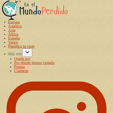
Europa
América
Asia
África
España
Varios
Planifica tu viaje
Más info
Quién soy
Por dónde hemos viajado
Prensa
Contacto