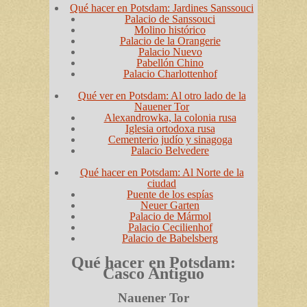
Qué hacer en Potsdam: Jardines Sanssouci
Palacio de Sanssouci
Molino histórico
Palacio de la Orangerie
Palacio Nuevo
Pabellón Chino
Palacio Charlottenhof
Qué ver en Potsdam: Al otro lado de la
Nauener Tor
Alexandrowka, la colonia rusa
Iglesia ortodoxa rusa
Cementerio judío y sinagoga
Palacio Belvedere
Qué hacer en Potsdam: Al Norte de la
ciudad
Puente de los espías
Neuer Garten
Palacio de Mármol
Palacio Cecilienhof
Palacio de Babelsberg
Qué hacer en Potsdam:
Casco Antiguo
Nauener Tor