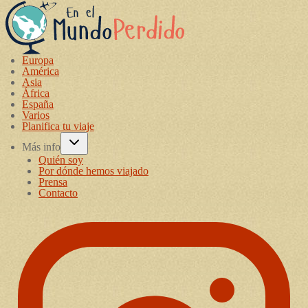
Europa
América
Asia
África
España
Varios
Planifica tu viaje
Más info
Quién soy
Por dónde hemos viajado
Prensa
Contacto