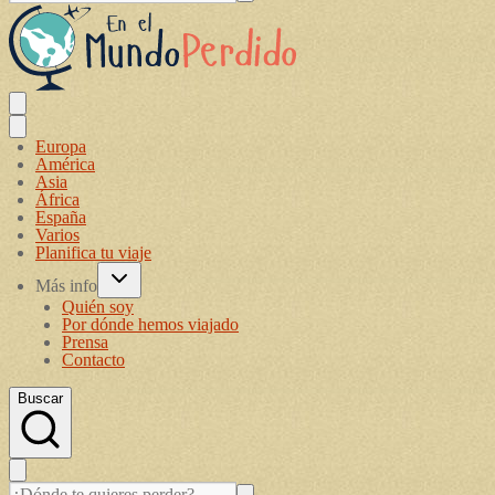
Europa
América
Asia
África
España
Varios
Planifica tu viaje
Más info
Quién soy
Por dónde hemos viajado
Prensa
Contacto
Buscar