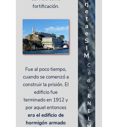
rj
fortificación.
e
t
a
e
S
I
M
C
Fue al poco tiempo,
ó
cuando se comenzó a
d.
construir la prisión. El
:
edificio fue
E
terminado en 1912 y
N
por aquel entonces
E
era el edificio de
L
hormigón armado
M