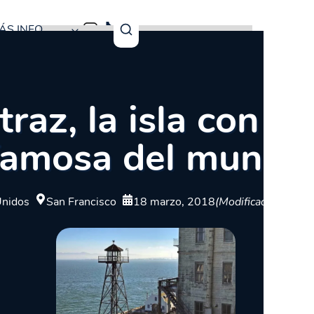
ÁS INFO
traz, la isla con l
famosa del mundo
Unidos
San Francisco
18 marzo, 2018
(Modificado: 16 jul