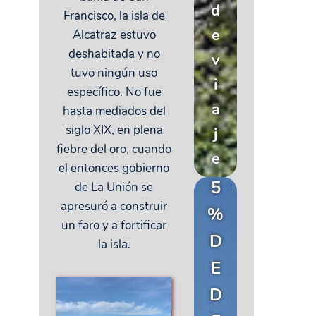
d
Francisco, la isla de
e
Alcatraz estuvo
deshabitada y no
v
tuvo ningún uso
i
específico. No fue
a
hasta mediados del
siglo XIX, en plena
j
fiebre del oro, cuando
e
el entonces gobierno
5
de La Unión se
apresuró a construir
%
un faro y a fortificar
D
la isla.
E
D