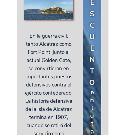
E
S
C
U
En la guerra civil,
tanto Alcatraz como
E
Fort Point, junto al
N
actual Golden Gate,
se convirtieron en
T
importantes puestos
O
defensivos contra el
e
ejército confederado.
n
La historia defensiva
t
de la isla de Alcatraz
u
termina en 1907,
t
cuando se retiró del
a
servicio como