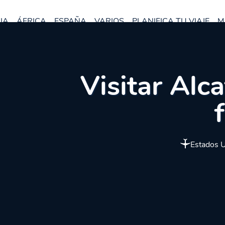
IA
ÁFRICA
ESPAÑA
VARIOS
PLANIFICA TU VIAJE
M
Visitar Alca
Estados 