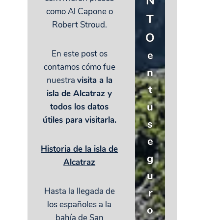
N
como Al Capone o
T
Robert Stroud.
O
e
En este post os
contamos cómo fue
n
nuestra
visita a la
t
isla de Alcatraz y
u
todos los datos
útiles para visitarla.
s
e
Historia de la isla de
g
Alcatraz
u
r
Hasta la llegada de
los españoles a la
o
bahía de San