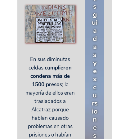
s
g
ui
a
d
a
s
En sus diminutas
y
celdas
cumplieron
e
condena más de
x
1500 presos;
la
c
mayoría de ellos eran
u
trasladados a
rs
Alcatraz porque
io
habían causado
n
problemas en otras
e
s
prisiones o habían