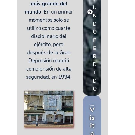
más grande del
U
mundo.
En un primer
N
momentos solo se
D
utilizó como cuarte
O
disciplinario del
P
ejército, pero
E
después de la Gran
R
Depresión reabrió
D
como prisión de alta
I
seguridad, en 1934.
D
O
V
is
it
a