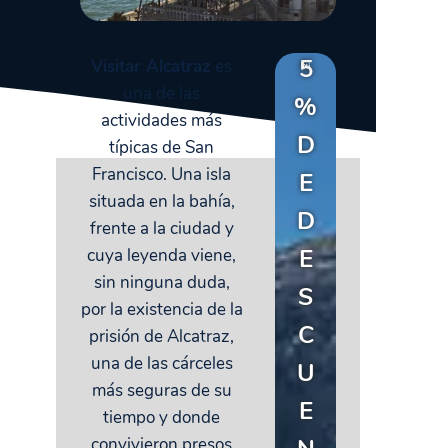
5
Visitar Alcatraz
es
una de las
%
actividades más
D
típicas de San
Francisco. Una isla
E
situada en la bahía,
D
frente a la ciudad y
E
cuya leyenda viene,
sin ninguna duda,
S
por la existencia de la
C
prisión de Alcatraz,
una de las cárceles
U
más seguras de su
E
tiempo y donde
convivieron presos