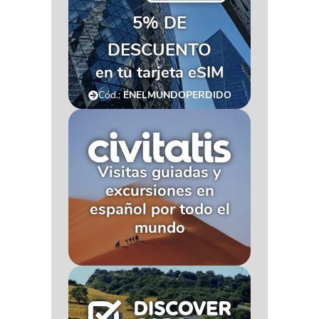
5% DE
DESCUENTO
en tu tarjeta eSIM
Cód.:
ENELMUNDOPERDIDO
Visitas guiadas y
excursiones en
español por todo el
mundo