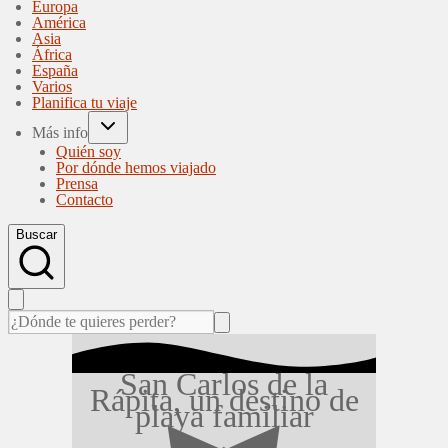
Europa
América
Asia
África
España
Varios
Planifica tu viaje
Más info
Quién soy
Por dónde hemos viajado
Prensa
Contacto
Buscar
San Carlos de la
Rápita, un destino de
playa familiar