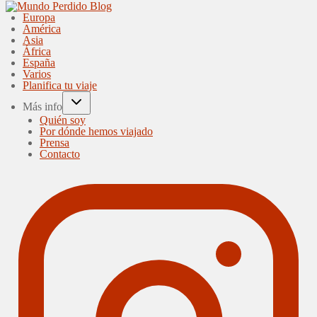
Europa
América
Asia
África
España
Varios
Planifica tu viaje
Más info
Quién soy
Por dónde hemos viajado
Prensa
Contacto