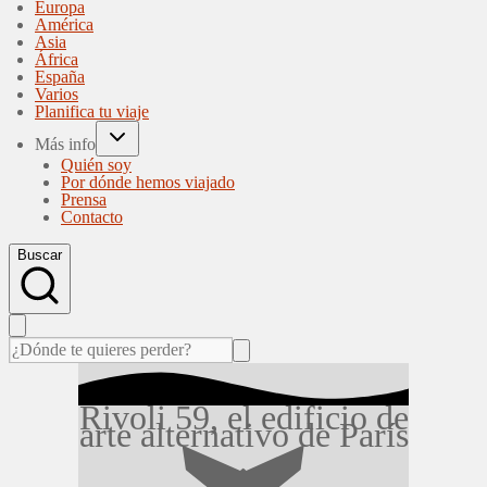
Europa
América
Asia
África
España
Varios
Planifica tu viaje
Más info
Quién soy
Por dónde hemos viajado
Prensa
Contacto
Buscar
Rivoli 59, el edificio de
arte alternativo de París