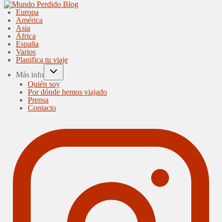
Europa
América
Asia
África
España
Varios
Planifica tu viaje
Más info
Quién soy
Por dónde hemos viajado
Prensa
Contacto