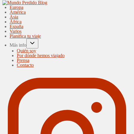
Europa
América
Asia
África
España
Varios
Planifica tu viaje
Más info
Quién soy
Por dónde hemos viajado
Prensa
Contacto