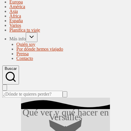
Europa
América
Asia
África
España
Varios
Planifica tu viaje
Más info
Quién soy
Por dónde hemos viajado
Prensa
Contacto
Buscar
Qué ver y qué hacer en
Versalles