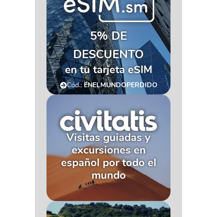
5% DE
DESCUENTO
en tu tarjeta eSIM
Cód.:
ENELMUNDOPERDIDO
Visitas guiadas y
excursiones en
español por todo el
mundo