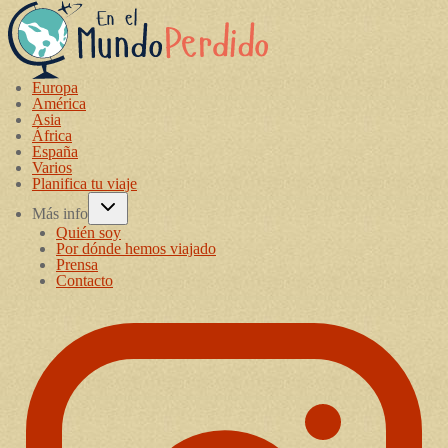
Europa
América
Asia
África
España
Varios
Planifica tu viaje
Más info
Quién soy
Por dónde hemos viajado
Prensa
Contacto