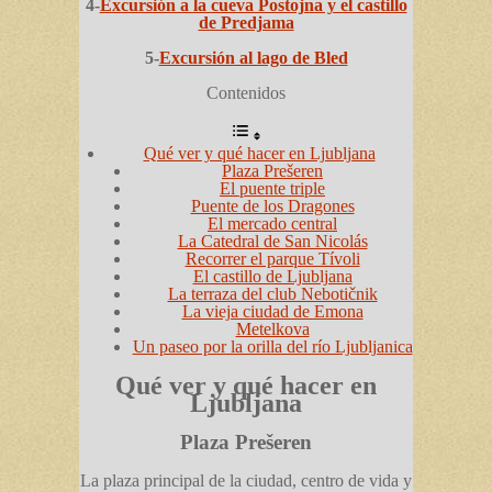
4-
Excursión a la cueva Postojna y el castillo
de Predjama
5-
Excursión al lago de Bled
Contenidos
Qué ver y qué hacer en Ljubljana
Plaza Prešeren
El puente triple
Puente de los Dragones
El mercado central
La Catedral de San Nicolás
Recorrer el parque Tívoli
El castillo de Ljubljana
La terraza del club Nebotičnik
La vieja ciudad de Emona
Metelkova
Un paseo por la orilla del río Ljubljanica
Qué ver y qué hacer en
Ljubljana
Plaza Prešeren
La plaza principal de la ciudad, centro de vida y