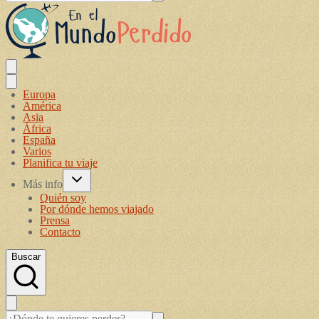
Europa
América
Asia
África
España
Varios
Planifica tu viaje
Más info
Quién soy
Por dónde hemos viajado
Prensa
Contacto
Buscar