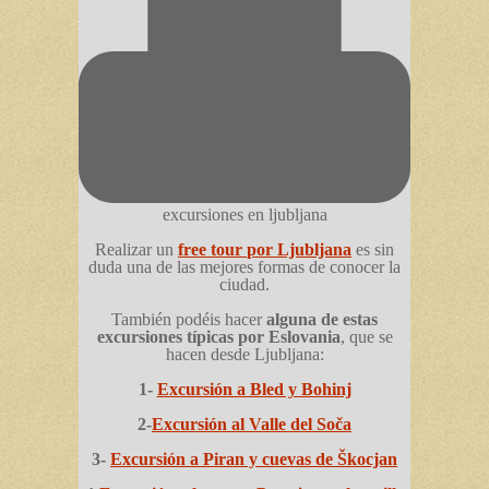
excursiones en ljubljana
Realizar un
free tour
por Ljubljana
es sin
duda una de las mejores formas de conocer la
ciudad.
También podéis hacer
alguna de estas
excursiones típicas por Eslovania
, que se
hacen desde Ljubljana:
1-
Excursión a Bled y Bohinj
2-
Excursión al Valle del Soča
3-
Excursión a Piran y cuevas de Škocjan