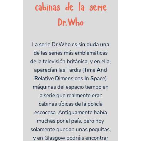
cabinas de la serie
Dr.Who
La serie Dr.Who es sin duda una
de las series más emblemáticas
de la televisión británica, y en ella,
aparecían las Tardis (
T
ime
A
nd
R
elative
D
imensions
I
n
S
pace)
máquinas del espacio tiempo en
la serie que realmente eran
cabinas típicas de la policía
escocesa. Antiguamente había
muchas por el país, pero hoy
solamente quedan unas poquitas,
y en Glasgow podréis encontrar