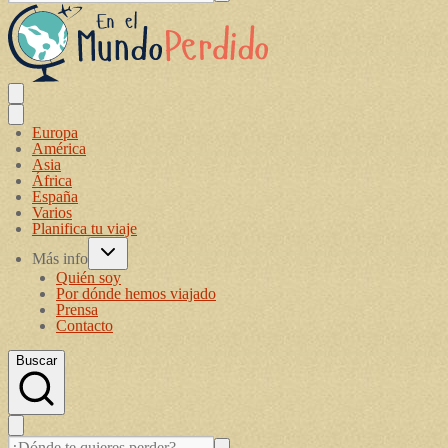
Europa
América
Asia
África
España
Varios
Planifica tu viaje
Más info
Quién soy
Por dónde hemos viajado
Prensa
Contacto
Buscar