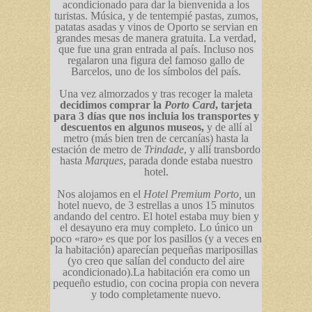
acondicionado para dar la bienvenida a los
turistas. Música, y de tentempié pastas, zumos,
patatas asadas y vinos de Oporto se servian en
grandes mesas de manera gratuita. La verdad,
que fue una gran entrada al país. Incluso nos
regalaron una figura del famoso gallo de
Barcelos, uno de los símbolos del país.
Una vez almorzados y tras recoger la maleta
decidimos comprar la
Porto Card
, tarjeta
para 3 días que nos incluia los transportes y
descuentos en algunos museos,
y de allí al
metro (más bien tren de cercanías) hasta la
estación de metro de
Trindade
, y allí transbordo
hasta
Marques
, parada donde estaba nuestro
hotel.
Nos alojamos en el
Hotel Premium Porto,
un
hotel nuevo, de 3 estrellas a unos 15 minutos
andando del centro. El hotel estaba muy bien y
el desayuno era muy completo. Lo único un
poco «raro» es que por los pasillos (y a veces en
la habitación) aparecían pequeñas mariposillas
(yo creo que salían del conducto del aire
acondicionado).La habitación era como un
pequeño estudio, con cocina propia con nevera
y todo completamente nuevo.