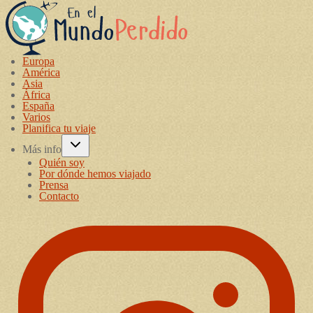
Europa
América
Asia
África
España
Varios
Planifica tu viaje
Más info
Quién soy
Por dónde hemos viajado
Prensa
Contacto