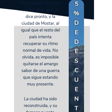
5
Han pasado cerca de
veinte años, que se
%
dice pronto, y la
D
ciudad de Mostar, al
igual que el resto del
E
país intenta
D
recuperar su ritmo
E
normal de vida. No
olvida, es imposible
S
quitarse el amargo
C
sabor de una guerra
que sigue estando
U
muy presente.
E
N
La ciudad ha sido
reconstruida, y su
T