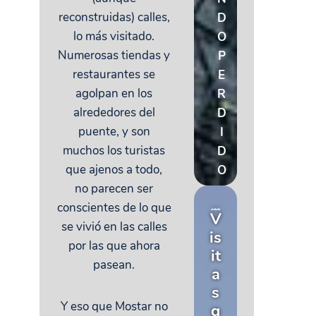
reconstruidas) calles,
D
lo más visitado.
O
Numerosas tiendas y
P
restaurantes se
E
agolpan en los
R
alrededores del
D
puente, y son
I
muchos los turistas
D
que ajenos a todo,
O
no parecen ser
conscientes de lo que
V
se vivió en las calles
is
por las que ahora
it
pasean.
a
s
Y eso que Mostar no
g