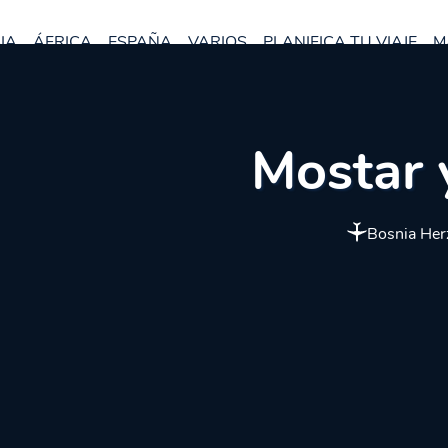
IA
ÁFRICA
ESPAÑA
VARIOS
PLANIFICA TU VIAJE
M
Mostar y
Bosnia Her