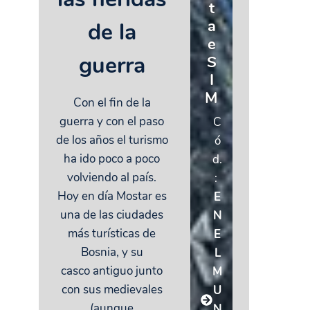
t
a
de la
e
guerra
S
I
M
Con el fin de la
guerra y con el paso
C
de los años el turismo
ó
ha ido poco a poco
d.
volviendo al país.
:
Hoy en día Mostar es
E
una de las ciudades
N
más turísticas de
E
Bosnia, y su
L
casco antiguo junto
M
con sus medievales
U
(aunque
N