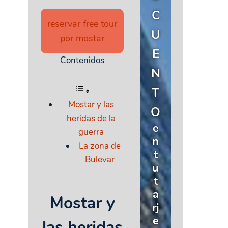
C
reservar free tour
U
por mostar
E
Contenidos
N
T
Mostar y las
O
heridas de la
e
guerra
n
La zona de
t
Bulevar
u
t
a
Mostar y
rj
e
las heridas