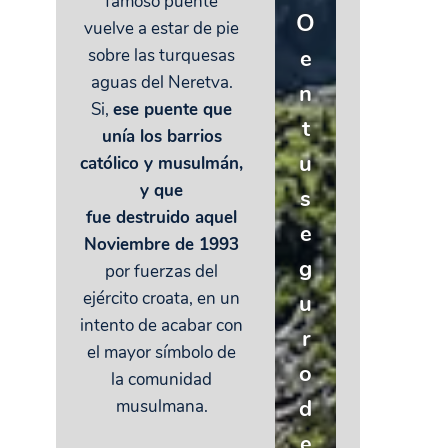
famoso puente
O
vuelve a estar de pie
e
sobre las turquesas
aguas del Neretva.
n
Si,
ese puente que
t
unía los barrios
u
católico y musulmán,
y que
s
fue destruido aquel
e
Noviembre de 1993
g
por fuerzas del
ejército croata, en un
u
intento de acabar con
r
el mayor símbolo de
o
la comunidad
d
musulmana.
e