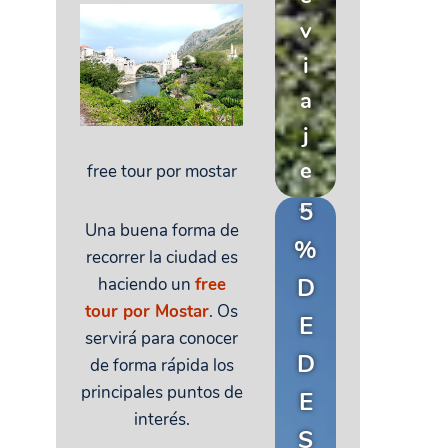
v
i
a
j
e
free tour por mostar
5
Una buena forma de
%
recorrer la ciudad es
D
haciendo un
free
tour por Mostar
. Os
E
servirá para conocer
D
de forma rápida los
principales puntos de
E
interés.
S