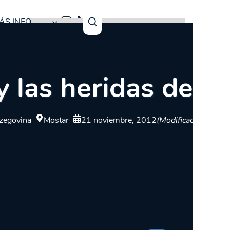
ÁS INFO
 las heridas de la
zegovina
Mostar
21 noviembre, 2012
(Modificado: 19 ma