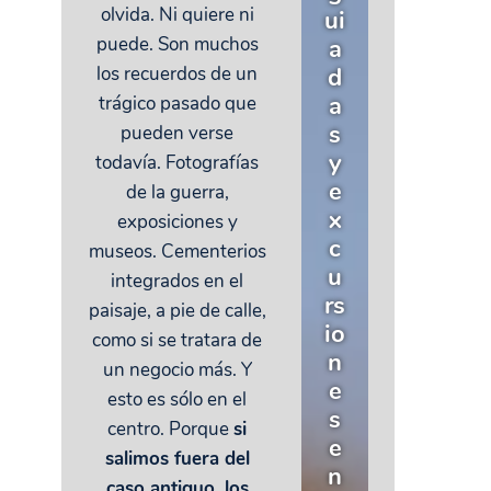
olvida. Ni quiere ni
ui
puede. Son muchos
a
d
los recuerdos de un
a
trágico pasado que
s
pueden verse
y
todavía. Fotografías
e
de la guerra,
x
exposiciones y
c
museos. Cementerios
u
integrados en el
rs
paisaje, a pie de calle,
io
como si se tratara de
n
un negocio más. Y
e
esto es sólo en el
s
centro. Porque
si
e
salimos fuera del
n
caso antiguo, los