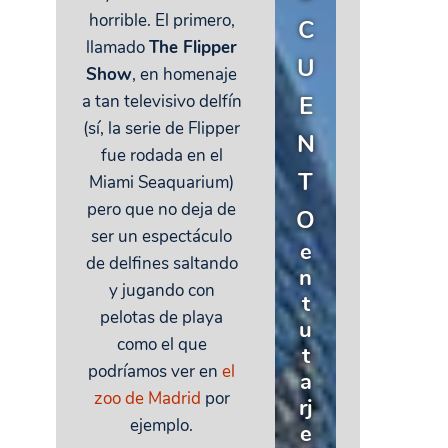
horrible. El primero,
C
llamado
The Flipper
U
Show
, en homenaje
a tan televisivo delfín
E
(sí, la serie de Flipper
N
fue rodada en el
T
Miami Seaquarium)
pero que no deja de
O
ser un espectáculo
e
de delfines saltando
n
y jugando con
t
pelotas de playa
u
como el que
t
podríamos ver en
el
a
zoo de Madrid
por
rj
ejemplo.
e