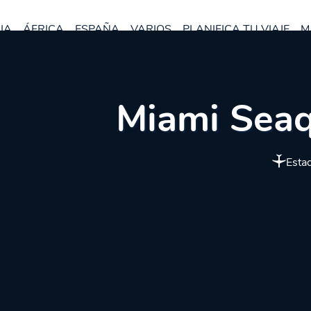
IA
ÁFRICA
ESPAÑA
VARIOS
PLANIFICA TU VIAJE
M
Miami Seaq
Esta