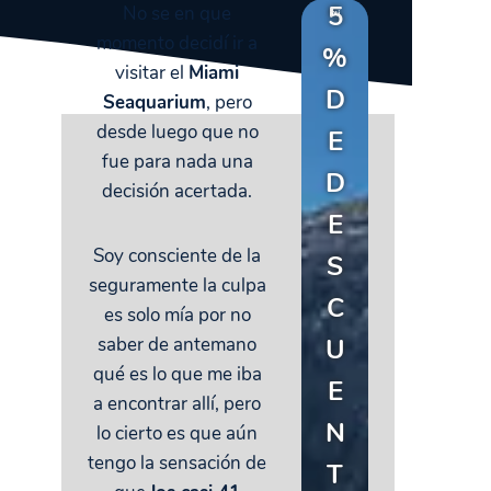
5
No se en que
momento decidí ir a
%
visitar el
Miami
D
Seaquarium
, pero
desde luego que no
E
fue para nada una
D
decisión acertada.
E
Soy consciente de la
S
seguramente la culpa
C
es solo mía por no
U
saber de antemano
qué es lo que me iba
E
a encontrar allí, pero
N
lo cierto es que aún
tengo la sensación de
T