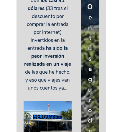
que
los casi 41
O
dólares
(33 tras el
e
descuento por
comprar la entrada
n
por internet)
t
invertidos en la
u
entrada
ha sido la
peor inversión
s
realizada en un viaje
e
de las que he hecho,
g
y eso que viajes van
unos cuentos ya…
u
r
o
d
e