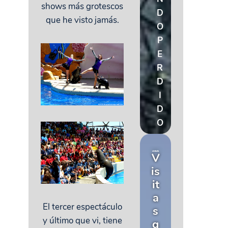
shows más grotescos
D
que he visto jamás.
O
P
E
R
D
I
D
O
V
is
it
a
El tercer espectáculo
s
y último que vi, tiene
g