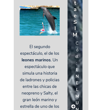
t
a
e
S
I
M
C
El segundo
ó
espectáculo, el de los
d.
leones marinos
. Un
:
espectáculo que
E
simula una historia
N
de ladrones y policias
E
entre las chicas de
L
neopreno y Salty, el
M
gran león marino y
U
estrella de uno de los
N