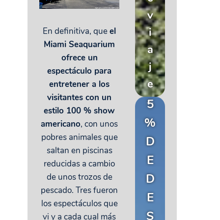
v
i
En definitiva, que
el
Miami Seaquarium
a
ofrece un
j
espectáculo para
e
entretener a los
visitantes con un
5
estilo 100 % show
%
americano
, con unos
pobres animales que
D
saltan en piscinas
E
reducidas a cambio
D
de unos trozos de
pescado. Tres fueron
E
los espectáculos que
S
vi y a cada cual más