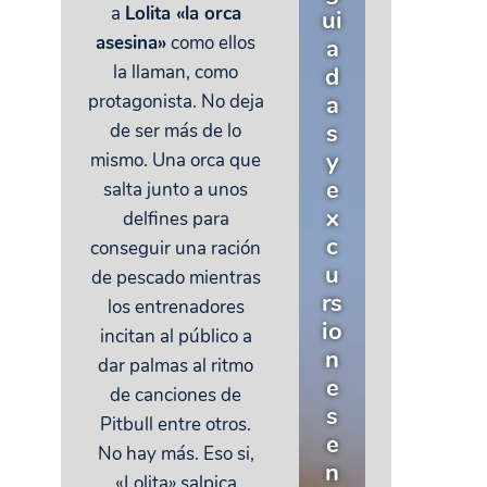
a
Lolita «la orca
ui
asesina»
como ellos
a
la llaman, como
d
a
protagonista. No deja
s
de ser más de lo
y
mismo. Una orca que
e
salta junto a unos
x
delfines para
c
conseguir una ración
u
de pescado mientras
rs
los entrenadores
io
incitan al público a
n
dar palmas al ritmo
e
de canciones de
s
Pitbull entre otros.
e
No hay más. Eso si,
n
«Lolita» salpica