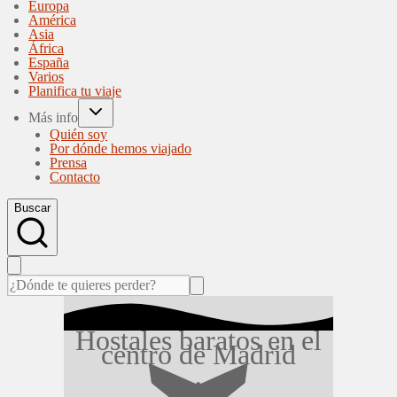
Europa
América
Asia
África
España
Varios
Planifica tu viaje
Más info
Quién soy
Por dónde hemos viajado
Prensa
Contacto
Buscar
Hostales baratos en el
centro de Madrid