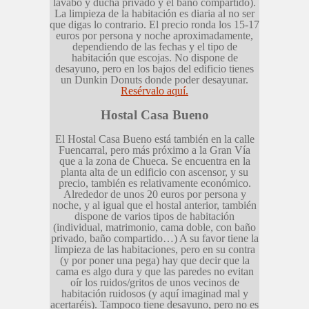
lavabo y ducha privado y el baño compartido).
La limpieza de la habitación es diaria al no ser
que digas lo contrario. El precio ronda los 15-17
euros por persona y noche aproximadamente,
dependiendo de las fechas y el tipo de
habitación que escojas. No dispone de
desayuno, pero en los bajos del edificio tienes
un Dunkin Donuts donde poder desayunar.
Resérvalo aquí.
Hostal Casa Bueno
El Hostal Casa Bueno está también en la calle
Fuencarral, pero más próximo a la Gran Vía
que a la zona de Chueca. Se encuentra en la
planta alta de un edificio con ascensor, y su
precio, también es relativamente económico.
Alrededor de unos 20 euros por persona y
noche, y al igual que el hostal anterior, también
dispone de varios tipos de habitación
(individual, matrimonio, cama doble, con baño
privado, baño compartido…) A su favor tiene la
limpieza de las habitaciones, pero en su contra
(y por poner una pega) hay que decir que la
cama es algo dura y que las paredes no evitan
oír los ruidos/gritos de unos vecinos de
habitación ruidosos (y aquí imaginad mal y
acertaréis). Tampoco tiene desayuno, pero no es