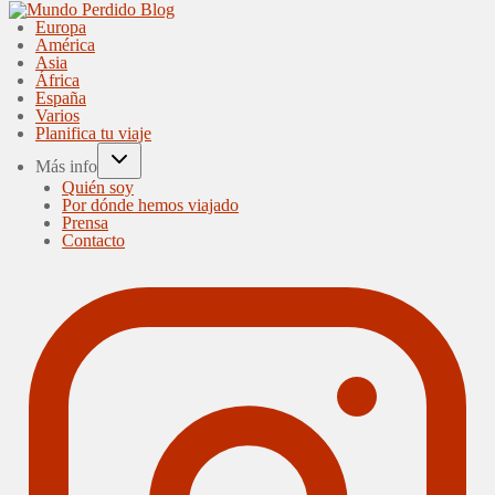
Europa
América
Asia
África
España
Varios
Planifica tu viaje
Más info
Quién soy
Por dónde hemos viajado
Prensa
Contacto