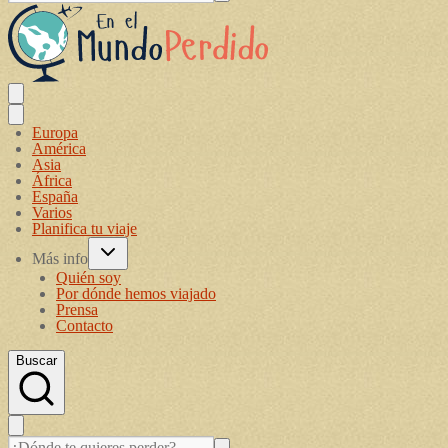
Europa
América
Asia
África
España
Varios
Planifica tu viaje
Más info
Quién soy
Por dónde hemos viajado
Prensa
Contacto
Buscar