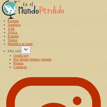
Europa
América
Asia
África
España
Varios
Planifica tu viaje
Más info
Quién soy
Por dónde hemos viajado
Prensa
Contacto