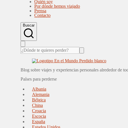
Quién soy
Por dónde hemos viajado
Prensa
Contacto
Buscar
Blog sobre viajes y experiencias personales alrededor de t
Países para perderse
Albania
Alemania
Bélgica
China
Croacia
Escocia
España
Estados Unidos