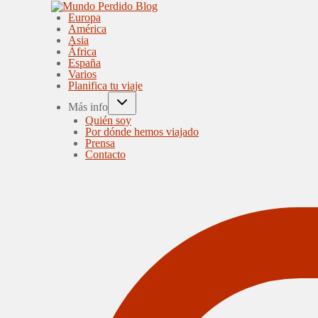
Europa
América
Asia
África
España
Varios
Planifica tu viaje
Más info
Quién soy
Por dónde hemos viajado
Prensa
Contacto