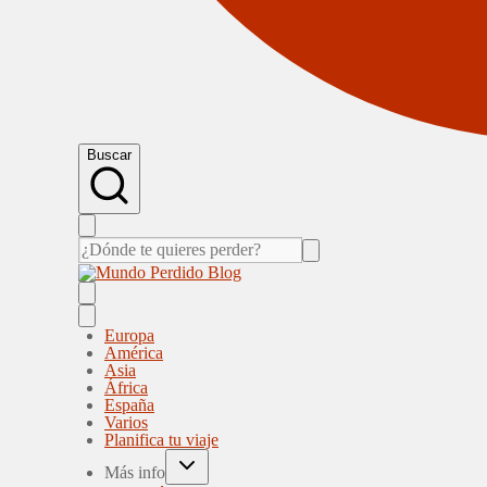
Buscar
Europa
América
Asia
África
España
Varios
Planifica tu viaje
Más info