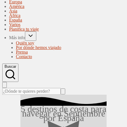
Europa
América
Asia
África
España
Varios
Planifica tu viaje
Más info
Quién soy
Por dónde hemos viajado
Prensa
Contacto
Buscar
5 destinos de costa para
navegar en Septiembre
por España