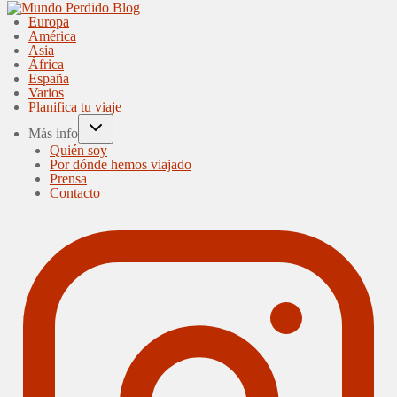
Europa
América
Asia
África
España
Varios
Planifica tu viaje
Más info
Quién soy
Por dónde hemos viajado
Prensa
Contacto