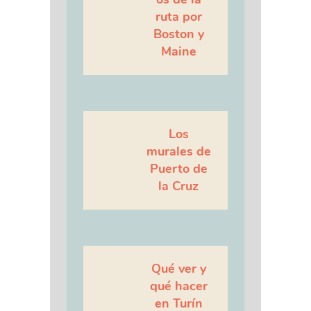
ruta por
Boston y
Maine
Los
murales de
Puerto de
la Cruz
Qué ver y
qué hacer
en Turín