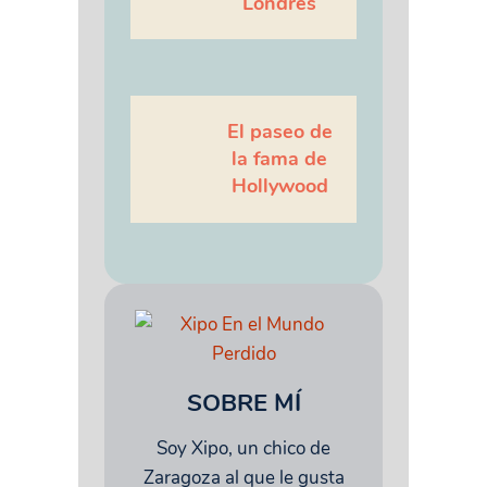
Londres
El paseo de
la fama de
Hollywood
SOBRE MÍ
Soy Xipo, un chico de
Zaragoza al que le gusta