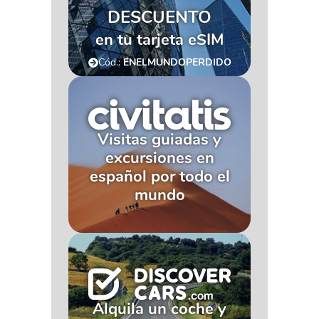
DESCUENTO
en tu tarjeta eSIM
Cód.:
ENELMUNDOPERDIDO
Visitas guiadas y
excursiones en
español por todo el
mundo
Alquila un coche y