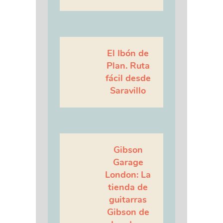
El Ibón de
Plan. Ruta
fácil desde
Saravillo
Gibson
Garage
London: La
tienda de
guitarras
Gibson de