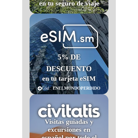
en tu seguro de viaje
5% DE
DESCUENTO
en tu tarjeta eSIM
Cód.:
ENELMUNDOPERDIDO
Visitas guiadas y
excursiones en
español por todo el