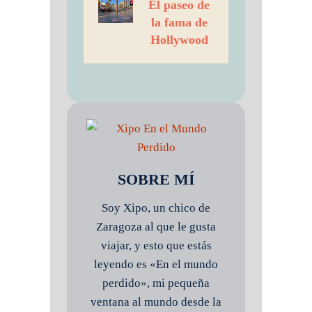
El paseo de
la fama de
Hollywood
SOBRE MÍ
Soy Xipo, un chico de
Zaragoza al que le gusta
viajar, y esto que estás
leyendo es «En el mundo
perdido», mi pequeña
ventana al mundo desde la