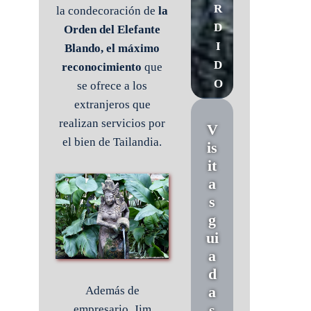
R
la condecoración de
la
D
Orden del Elefante
I
Blando, el máximo
D
reconocimiento
que
O
se ofrece a los
extranjeros que
realizan servicios por
V
el bien de Tailandia.
is
it
a
s
g
ui
a
d
a
Además de
s
empresario, Jim