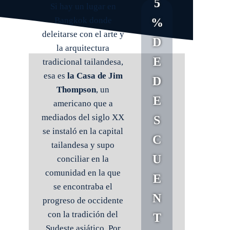
5
Si hay un lugar en
Bangkok donde
%
deleitarse con el arte y
D
la arquitectura
E
tradicional tailandesa,
esa es
la Casa de Jim
D
Thompson
, un
E
americano que a
mediados del siglo XX
S
se instaló en la capital
C
tailandesa y supo
U
conciliar en la
comunidad en la que
E
se encontraba el
N
progreso de occidente
con la tradición del
T
Sudeste asiático. Por