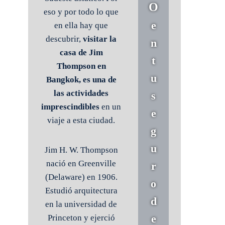
O
eso y por todo lo que
e
en ella hay que
descubrir,
visitar la
n
casa de Jim
t
Thompson en
u
Bangkok, es una de
las actividades
s
imprescindibles
en un
e
viaje a esta ciudad.
g
u
Jim H. W. Thompson
nació en Greenville
r
(Delaware) en 1906.
o
Estudió arquitectura
d
en la universidad de
e
Princeton y ejerció