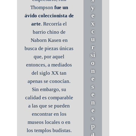
y
Thompson
fue un
e
ávido coleccionista de
x
arte
. Recorría el
c
barrio chino de
u
Naborn Kasen en
r
busca de piezas únicas
si
que, por aquel
o
entonces, a mediados
n
del siglo XX tan
e
apenas se conocían.
s
Sin embargo, su
e
calidad es comparable
n
a las que se pueden
e
encontrar en los
s
museos locales o en
p
los templos budistas.
a