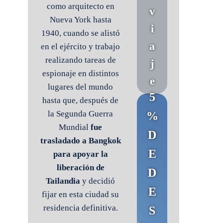
como arquitecto en
v
Nueva York hasta
i
1940, cuando se alistó
a
en el ejército y trabajo
realizando tareas de
j
espionaje en distintos
e
lugares del mundo
5
hasta que, después de
la Segunda Guerra
%
Mundial
fue
D
trasladado a Bangkok
E
para apoyar la
liberación de
D
Tailandia
y decidió
E
fijar en esta ciudad su
residencia definitiva.
S