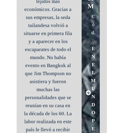
tejidos más
M
económicos. Gracias a
C
sus empresas, la seda
ó
tailandesa volvió a
d.
situarse en primera fila
:
y a aparecer en los
E
escaparates de todo el
N
mundo. No había
E
evento en Bangkok al
L
que Jim Thompson no
M
asistiera y fueron
U
muchas las
N
personalidades que se
D
reunían en su casa en
O
la década de los 60.
La
P
labor realizada en este
E
país le llevó a recibir