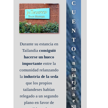
C
U
E
N
T
Durante su estancia en
O
Tailandia
consiguió
e
hacerse un hueco
n
importante
entre la
tu
comunidad relanzando
ta
la
industria de la seda
rj
que los propios
et
tailandeses habían
a
relegado a un segundo
e
plano en favor de
SI