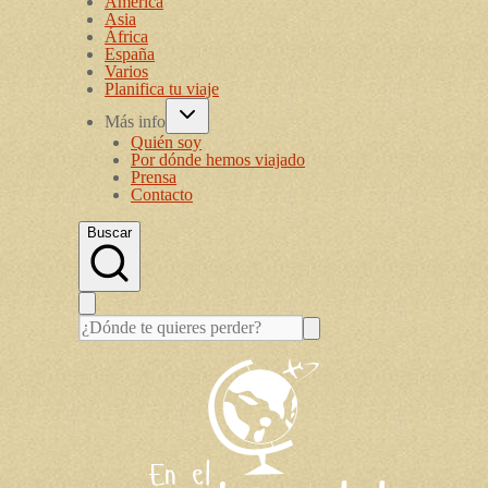
América
Asia
África
España
Varios
Planifica tu viaje
Más info
Quién soy
Por dónde hemos viajado
Prensa
Contacto
Buscar