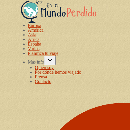
Europa
América
Asia
África
España
Varios
Planifica tu viaje
Más info
Quién soy
Por dónde hemos viajado
Prensa
Contacto