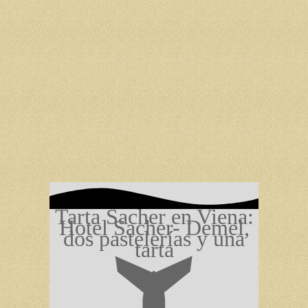
Tarta Sacher en Viena:
Hotel Sacher- Demel,
dos pastelerías y una
tarta