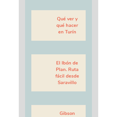
Qué ver y
qué hacer
en Turín
El Ibón de
Plan. Ruta
fácil desde
Saravillo
Gibson