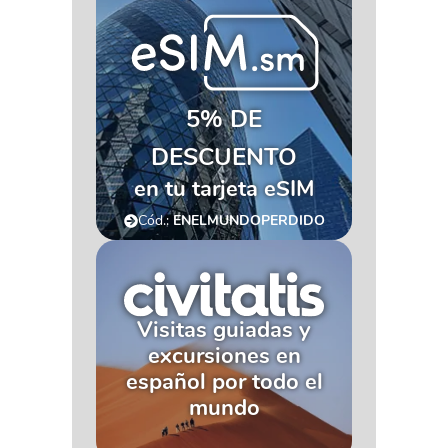
5% DE
DESCUENTO
en tu tarjeta eSIM
Cód.:
ENELMUNDOPERDIDO
Visitas guiadas y
excursiones en
español por todo el
mundo