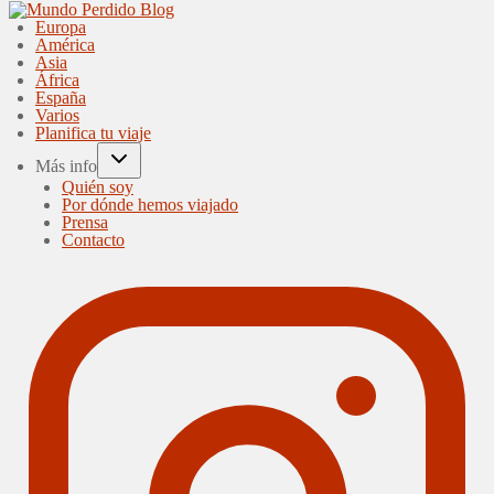
Europa
América
Asia
África
España
Varios
Planifica tu viaje
Más info
Quién soy
Por dónde hemos viajado
Prensa
Contacto