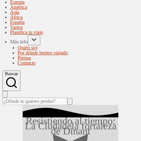
Europa
América
Asia
África
España
Varios
Planifica tu viaje
Más info
Quién soy
Por dónde hemos viajado
Prensa
Contacto
Buscar
Resistiendo al tiempo:
La Ciudadela fortaleza
de Dinant