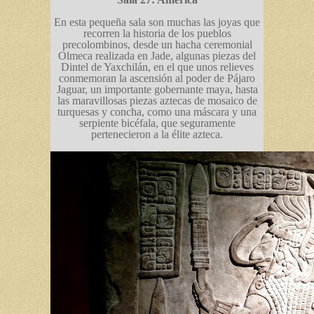
En esta pequeña sala son muchas las joyas que
recorren la historia de los pueblos
precolombinos, desde un hacha ceremonial
Olmeca realizada en Jade, algunas piezas del
Dintel de Yaxchilán, en el que unos relieves
conmemoran la ascensión al poder de Pájaro
Jaguar, un importante gobernante maya, hasta
las maravillosas piezas aztecas de mosaico de
turquesas y concha, como una máscara y una
serpiente bicéfala, que seguramente
pertenecieron a la élite azteca.