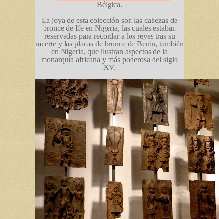
Bélgica.
La joya de esta colección son las cabezas de
bronce de Ife en Nigeria, las cuales estaban
reservadas para recordar a los reyes tras su
muerte y las placas de bronce de Benin, también
en Nigeria, que ilustran aspectos de la
monarquía africana y más poderosa del siglo
XV.