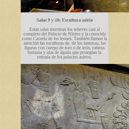
Salas 9 y 10: Escultura asiria
Estas salas muestran los relieves casi al
completo del Palacio de Nínive y la conocida
como Cacería de los leones. También llaman la
atención las esculturas de de los
lamassu
, las
figuras con cuerpo de toro o de león, cabeza
humana y alas de águila que protegían la
entrada de los palacios asirios.