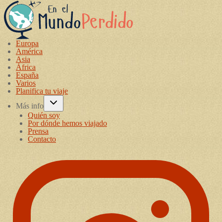
Europa
América
Asia
África
España
Varios
Planifica tu viaje
Más info
Quién soy
Por dónde hemos viajado
Prensa
Contacto