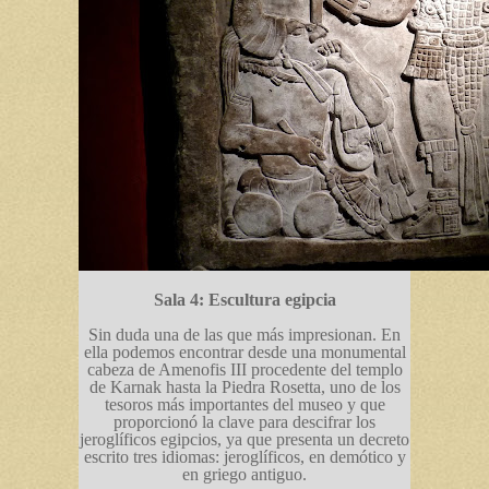
Sala 4: Escultura egipcia
Sin duda una de las que más impresionan. En
ella podemos encontrar desde una monumental
cabeza de Amenofis III procedente del templo
de Karnak hasta la Piedra Rosetta, uno de los
tesoros más importantes del museo y que
proporcionó la clave para descifrar los
jeroglíficos egipcios, ya que presenta un decreto
escrito tres idiomas: jeroglíficos, en demótico y
en griego antiguo.