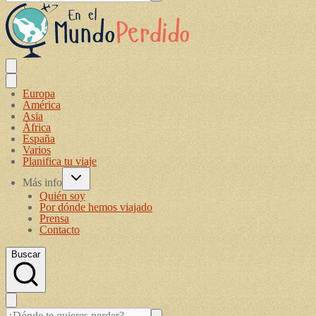
Europa
América
Asia
África
España
Varios
Planifica tu viaje
Más info
Quién soy
Por dónde hemos viajado
Prensa
Contacto
Buscar