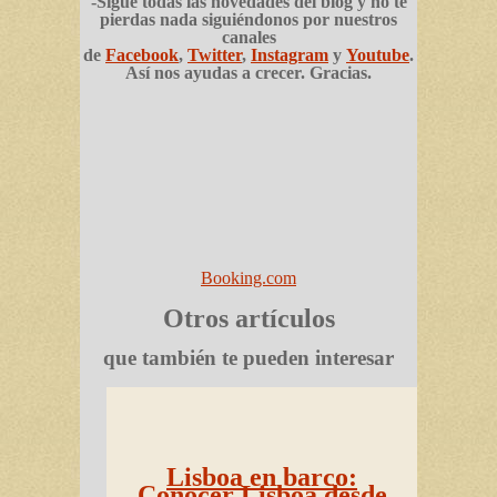
-Sigue todas las novedades del blog y no te
pierdas nada siguiéndonos por nuestros
canales
de
Facebook
,
Twitter
,
Instagram
y
Youtube
.
Así nos ayudas a crecer. Gracias.
Booking.com
Otros artículos
que también te pueden interesar
Lisboa en barco:
Conocer Lisboa desde