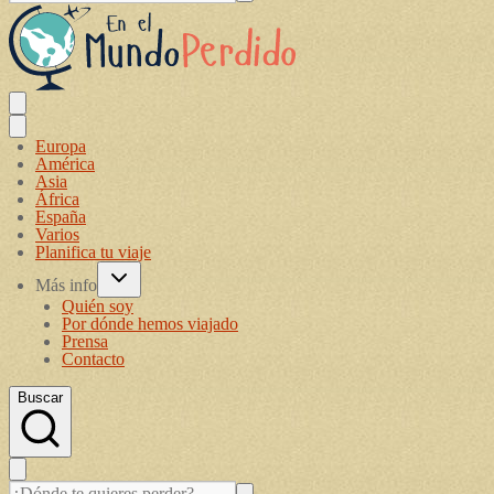
Europa
América
Asia
África
España
Varios
Planifica tu viaje
Más info
Quién soy
Por dónde hemos viajado
Prensa
Contacto
Buscar