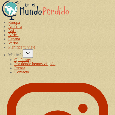
Europa
América
Asia
África
España
Varios
Planifica tu viaje
Más info
Quién soy
Por dónde hemos viajado
Prensa
Contacto