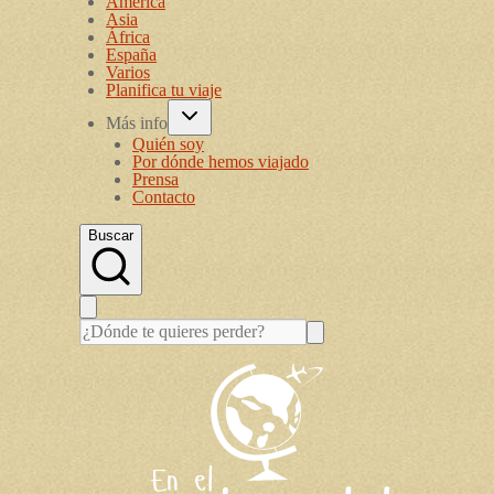
América
Asia
África
España
Varios
Planifica tu viaje
Más info
Quién soy
Por dónde hemos viajado
Prensa
Contacto
Buscar