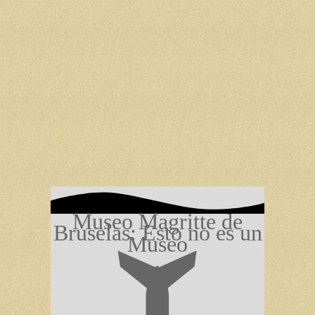
Museo Magritte de
Bruselas: Esto no es un
Museo