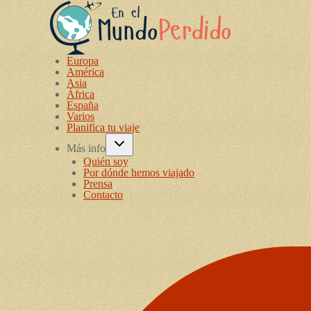
Europa
América
Asia
África
España
Varios
Planifica tu viaje
Más info
Quién soy
Por dónde hemos viajado
Prensa
Contacto