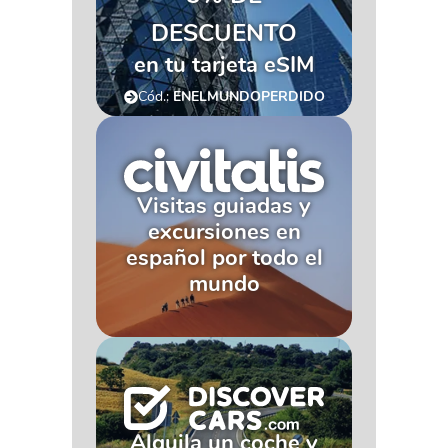
DESCUENTO
en tu tarjeta eSIM
Cód.:
ENELMUNDOPERDIDO
Visitas guiadas y
excursiones en
español por todo el
mundo
Alquila un coche y