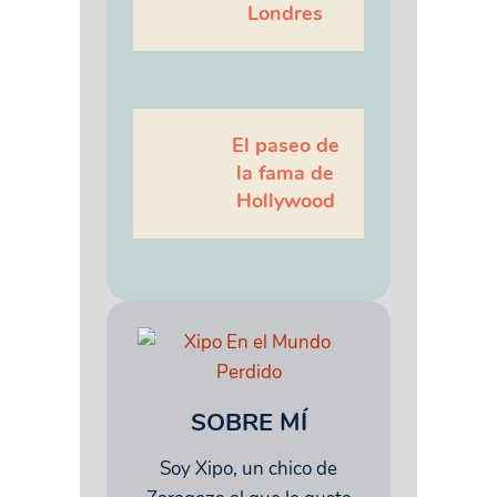
Londres
El paseo de
la fama de
Hollywood
SOBRE MÍ
Soy Xipo, un chico de