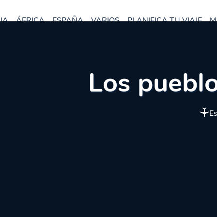
IA
ÁFRICA
ESPAÑA
VARIOS
PLANIFICA TU VIAJE
M
Los pueblo
E