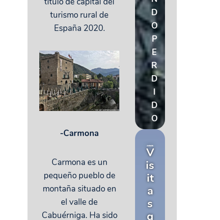
título de capital del
D
turismo rural de
O
España 2020.
P
E
R
D
I
D
O
-Carmona
V
Carmona es un
is
pequeño pueblo de
it
montaña situado en
a
el valle de
s
g
Cabuérniga. Ha sido