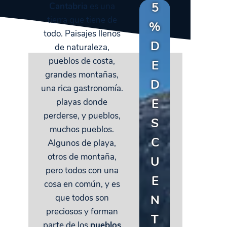
5
Cantabria
es una
tierra que tiene de
%
todo. Paisajes llenos
D
de naturaleza,
pueblos de costa,
E
grandes montañas,
D
una rica gastronomía.
E
playas donde
perderse, y pueblos,
S
muchos pueblos.
C
Algunos de playa,
otros de montaña,
U
pero todos con una
E
cosa en común, y es
N
que todos son
preciosos y forman
T
parte de los
pueblos