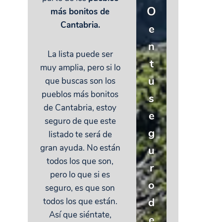
O
más bonitos de
Cantabria.
e
n
La lista puede ser
t
muy amplia, pero si lo
u
que buscas son los
pueblos más bonitos
s
de Cantabria, estoy
e
seguro de que este
g
listado te será de
gran ayuda. No están
u
todos los que son,
r
pero lo que si es
o
seguro, es que son
d
todos los que están.
Así que siéntate,
e