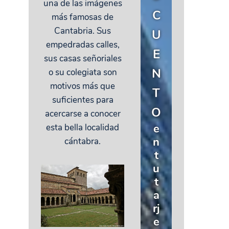
una de las imágenes
C
más famosas de
Cantabria. Sus
U
empedradas calles,
E
sus casas señoriales
N
o su colegiata son
motivos más que
T
suficientes para
O
acercarse a conocer
e
esta bella localidad
n
cántabra.
t
u
t
a
rj
e