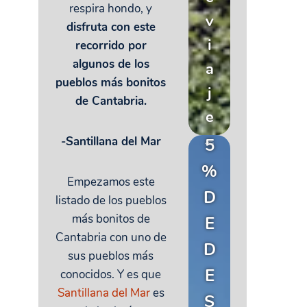
respira hondo, y
v
disfruta con este
i
recorrido por
algunos de los
a
pueblos más bonitos
j
de Cantabria.
e
-Santillana del Mar
5
%
Empezamos este
D
listado de los pueblos
más bonitos de
E
Cantabria con uno de
D
sus pueblos más
E
conocidos. Y es que
Santillana del Mar
es
S