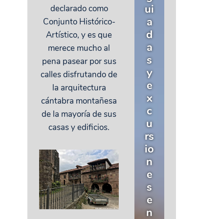
ui
declarado como
a
Conjunto Histórico-
d
Artístico, y es que
a
merece mucho al
s
pena pasear por sus
y
calles disfrutando de
e
la arquitectura
x
cántabra montañesa
c
de la mayoría de sus
u
casas y edificios.
rs
io
n
e
s
e
n