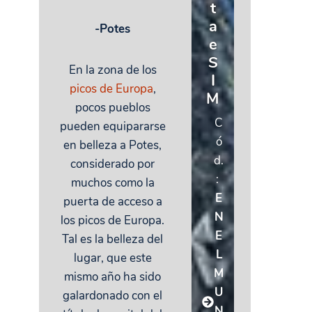
t
a
-Potes
e
S
En la zona de los
I
picos de Europa
,
M
pocos pueblos
C
pueden equipararse
ó
en belleza a Potes,
d.
considerado por
:
muchos como la
E
puerta de acceso a
N
los picos de Europa.
E
Tal es la belleza del
L
lugar, que este
M
mismo año ha sido
U
galardonado con el
N