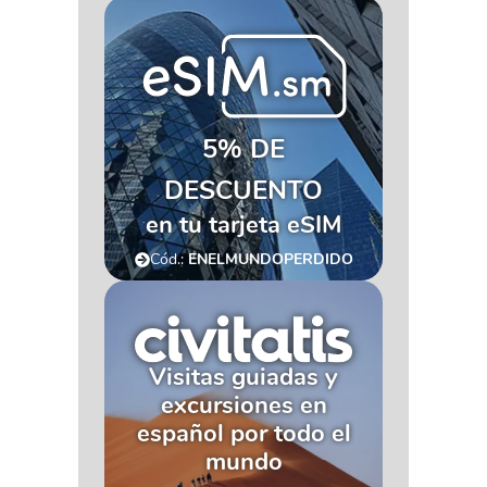
5% DE
DESCUENTO
en tu tarjeta eSIM
Cód.:
ENELMUNDOPERDIDO
Visitas guiadas y
excursiones en
español por todo el
mundo