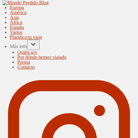
Europa
América
Asia
África
España
Varios
Planifica tu viaje
Más info
Quién soy
Por dónde hemos viajado
Prensa
Contacto