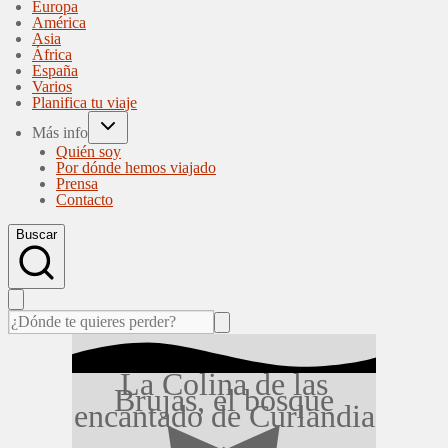
Europa
América
Asia
África
España
Varios
Planifica tu viaje
Más info
Quién soy
Por dónde hemos viajado
Prensa
Contacto
Buscar
La Colina de las
Brujas, el bosque
encantado de Curlandia