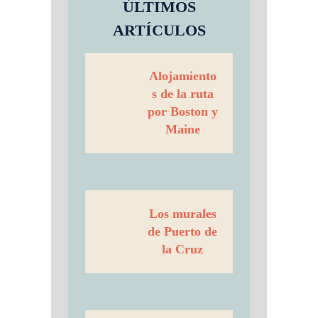
ÚLTIMOS
ARTÍCULOS
Alojamiento
s de la ruta
por Boston y
Maine
Los murales
de Puerto de
la Cruz