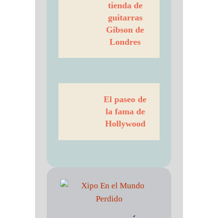
tienda de
guitarras
Gibson de
Londres
El paseo de
la fama de
Hollywood