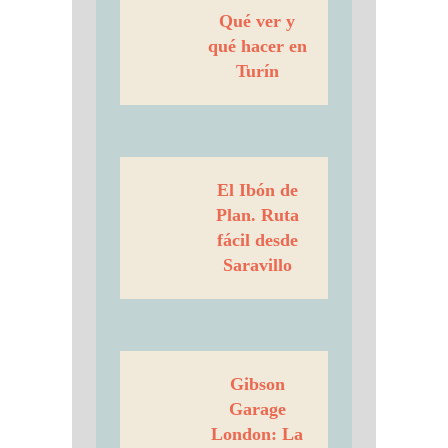
Qué ver y
qué hacer en
Turín
El Ibón de
Plan. Ruta
fácil desde
Saravillo
Gibson
Garage
London: La