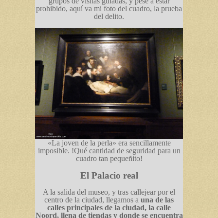
grupos de visitas guiadas, y pese a estar
prohibido, aquí va mi foto del cuadro, la prueba
del delito.
«La joven de la perla» era sencillamente
imposible. !Qué cantidad de seguridad para un
cuadro tan pequeñito!
El
Palacio real
A la salida del museo, y tras callejear por el
centro de la ciudad, llegamos a
una de las
calles principales de la ciudad, la calle
Noord, llena de tiendas y donde se encuentra