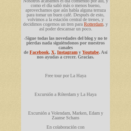
Nosotros acabamos el día comiendo por allí, y
como el día salió más o menos bueno,
aprovechamos que aún había alguna terraza
para tomar un buen café. Después de esto,
volvimos a la estación central de trenes, y
decidimos cogernos un tren para
Rotterdam
, y
así poder descansar un poco.
-Sigue todas las novedades del blog y no te
pierdas nada siguiéndonos por nuestros
canales
de
Facebook
,
X
,
Instagram
y
Youtube
. Así
nos ayudas a crecer. Gracias.
Free tour por La Haya
Excursión a Róterdam y La Haya
Excursión a Volendam, Marken, Edam y
Zaanse Schans
En colaboración con