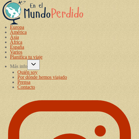
Europa
América
Asia
África
España
Varios
Planifica tu viaje
Más info
Quién soy
Por dónde hemos viajado
Prensa
Contacto