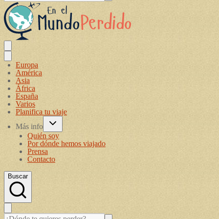
Europa
América
Asia
África
España
Varios
Planifica tu viaje
Más info
Quién soy
Por dónde hemos viajado
Prensa
Contacto
Buscar