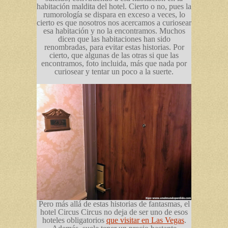
habitación maldita del hotel. Cierto o no, pues la
rumorología se dispara en exceso a veces, lo
cierto es que nosotros nos acercamos a curiosear
esa habitación y no la encontramos. Muchos
dicen que las habitaciones han sido
renombradas, para evitar estas historias. Por
cierto, que algunas de las otras si que las
encontramos, foto incluida, más que nada por
curiosear y tentar un poco a la suerte.
Pero más allá de estas historias de fantasmas, el
hotel Circus Circus no deja de ser uno de esos
hoteles obligatorios
que visitar en Las Vegas
.