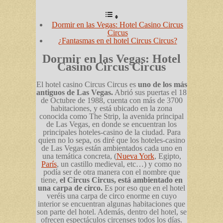
Dormir en las Vegas: Hotel Casino Circus
Circus
¿Fantasmas en el hotel Circus Circus?
Dormir en las Vegas: Hotel
Casino Circus Circus
El hotel casino Circus Circus es
uno de los más
antiguos de Las Vegas.
Abrió sus puertas el 18
de Octubre de 1988, cuenta con más de 3700
habitaciones, y está ubicado en la zona
conocida como The Strip, la avenida principal
de Las Vegas, en donde se encuentran los
principales hoteles-casino de la ciudad. Para
quien no lo sepa, os diré que los hoteles-casino
de Las Vegas están ambientados cada uno en
una temática concreta, (
Nueva York
, Egipto,
París
, un castillo medieval, etc…) y como no
podía ser de otra manera con el nombre que
tiene,
el Circus Circus, está ambientado en
una carpa de circo.
Es por eso que en el hotel
veréis una carpa de circo enorme en cuyo
interior se encuentran algunas habitaciones que
son parte del hotel. Además, dentro del hotel, se
ofrecen espectáculos circenses todos los días.