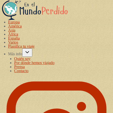
Europa
América
Asia
África
España
Varios
Planifica tu viaje
Más info
Quién soy
Por dónde hemos viajado
Prensa
Contacto