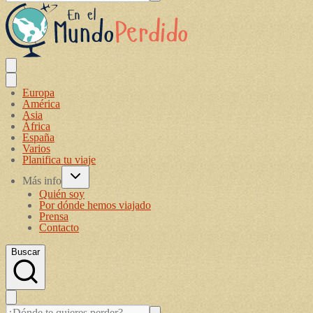
Europa
América
Asia
África
España
Varios
Planifica tu viaje
Más info
Quién soy
Por dónde hemos viajado
Prensa
Contacto
Buscar