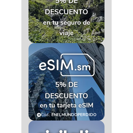
5% DE
DESCUENTO
en tu seguro de
viaje
5% DE
DESCUENTO
en tu tarjeta eSIM
Cód.:
ENELMUNDOPERDIDO