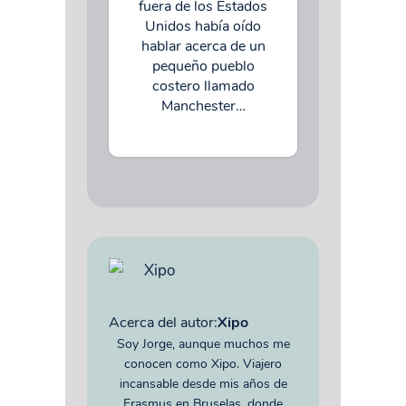
fuera de los Estados
Unidos había oído
hablar acerca de un
pequeño pueblo
costero llamado
Manchester…
Acerca del autor:
Xipo
Soy Jorge, aunque muchos me
conocen como Xipo. Viajero
incansable desde mis años de
Erasmus en Bruselas, donde