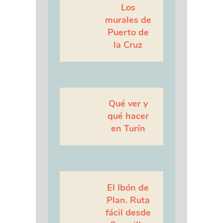
Los
murales de
Puerto de
la Cruz
Qué ver y
qué hacer
en Turín
El Ibón de
Plan. Ruta
fácil desde