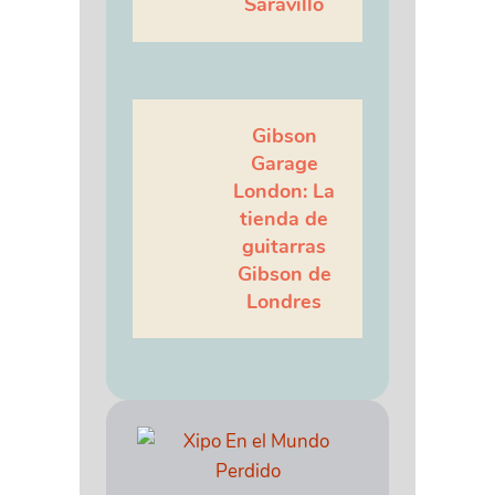
Saravillo
Gibson
Garage
London: La
tienda de
guitarras
Gibson de
Londres