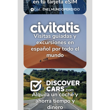
en tu tarjeta eSIM
Cód.:
ENELMUNDOPERDIDO
Visitas guiadas y
excursiones en
español por todo el
mundo
Alquila un coche y
ahorra tiempo y
dinero