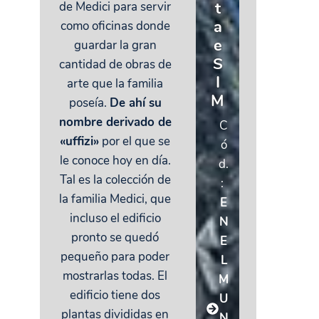
t
de Medici para servir
a
como oficinas donde
e
guardar la gran
S
cantidad de obras de
I
arte que la familia
M
poseía.
De ahí su
nombre derivado de
C
«uffizi»
por el que se
ó
le conoce hoy en día.
d.
Tal es la colección de
:
la familia Medici, que
E
incluso el edificio
N
pronto se quedó
E
pequeño para poder
L
mostrarlas todas. El
M
edificio tiene dos
U
plantas divididas en
N