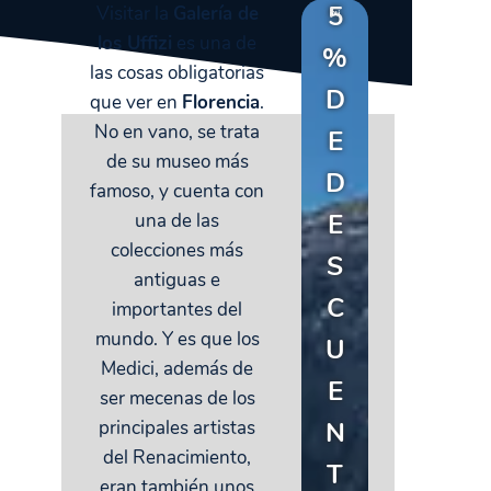
5
Visitar la
Galería de
los Uffizi
es una de
%
las cosas obligatorias
D
que ver en
Florencia
.
No en vano, se trata
E
de su museo más
D
famoso, y cuenta con
E
una de las
colecciones más
S
antiguas e
C
importantes del
mundo. Y es que los
U
Medici, además de
E
ser mecenas de los
N
principales artistas
del Renacimiento,
T
eran también unos