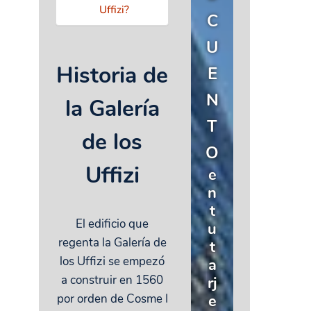
Uffizi?
C
U
Historia de
E
N
la Galería
T
de los
O
Uffizi
e
n
t
El edificio que
u
regenta la Galería de
t
los Uffizi se empezó
a
a construir en 1560
rj
por orden de Cosme I
e