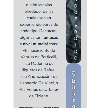
distintas salas
D
alrededor de las
O
cuales se van
P
exponiendo obras de
E
todo tipo. Destacan
R
algunas tan
famosas
D
a nivel mundial
como
I
«El nacimiento de
D
Venus» de Botticelli,
O
«La Madonna del
Jilguero» de Rafael.
V
«La Anunciación» de
is
Leonardo Da Vinci, o
it
«La Venus de Urbino»
a
de Tiziano.
s
g