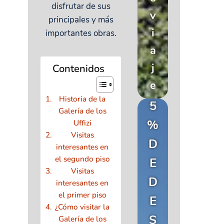
disfrutar de sus
v
principales y más
i
importantes obras.
a
j
Contenidos
e
Historia de la
5
Galería de los
%
Uffizi
Visitas
D
interesantes en
el segundo piso
E
Visitas
D
interesantes en
el primer piso
E
¿Cómo visitar la
S
Galería de los