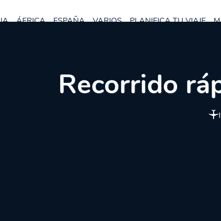
IA
ÁFRICA
ESPAÑA
VARIOS
PLANIFICA TU VIAJE
M
Recorrido ráp
I