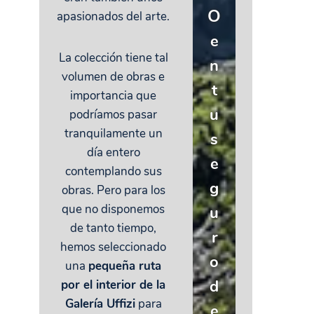
O
apasionados del arte.
e
La colección tiene tal
n
volumen de obras e
t
importancia que
u
podríamos pasar
tranquilamente un
s
día entero
e
contemplando sus
g
obras. Pero para los
que no disponemos
u
de tanto tiempo,
r
hemos seleccionado
o
una
pequeña ruta
d
por el interior de la
Galería Uffizi
para
e