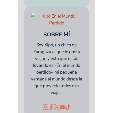
SOBRE MÍ
Soy Xipo, un chico de
Zaragoza al que le gusta
viajar, y esto que estás
leyendo es «En el mundo
perdido», mi pequeña
ventana al mundo desde la
que proyecto todos mis
viajes.