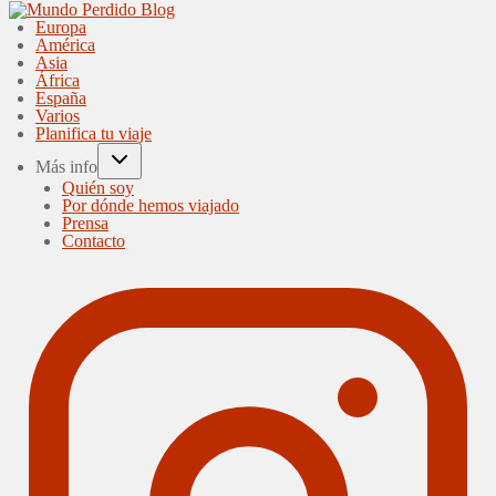
Europa
América
Asia
África
España
Varios
Planifica tu viaje
Más info
Quién soy
Por dónde hemos viajado
Prensa
Contacto