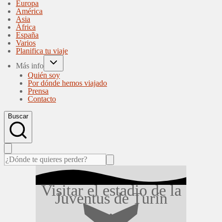
Europa
América
Asia
África
España
Varios
Planifica tu viaje
Más info
Quién soy
Por dónde hemos viajado
Prensa
Contacto
Buscar
Visitar el estadio de la
Juventus de Turín