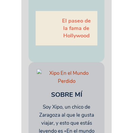
El paseo de
la fama de
Hollywood
SOBRE MÍ
Soy Xipo, un chico de
Zaragoza al que le gusta
viajar, y esto que estás
leyendo es «En el mundo