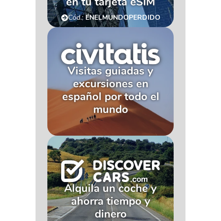
en tu tarjeta eSIM
Cód.:
ENELMUNDOPERDIDO
Visitas guiadas y
excursiones en
español por todo el
mundo
Alquila un coche y
ahorra tiempo y
dinero